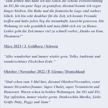
"Zum dritten Mal hatte ich das Glück die schöne Ferienwohnung
im EG für ein paar Tage zu genießen; diesmal konnte ich sogar
länger bleiben. Die Ruhe und die fantastische Lage sind wahres
Glück. Ich bin sehr dankbar für die Zeit, ich konnte Freunde
treffen und habe jeden Tag die traumhafte Aussicht genossen. Die
Wohnung ist sehr gemütlich und man fühlt sich wie zu Hause.
Leider geht die Zeit immer viel zu schnell vorbei...Danke an Fam.
Thommen!"
März 2023 / J. Goldberg / Schweiz
"Alles wunderbar und immer wieder gern. Tolles Ambiente und
wunderschönes Fleckchen Erde."
Oktober / November 2022 / P. Girnus / Deutschland
"Sind schon zum 3.Mal hier, diesmal Oktober/November, sonst
immer Dezember/Januar. Super Chalet, super Vermieterin und
Hauswart. Waren schon in beiden Wohnungen. Im OG und EG.
Top zufrieden, immer wieder gerne. Dankeschön Marika, Liebe
Grüße Patty, Peggy und Suna"