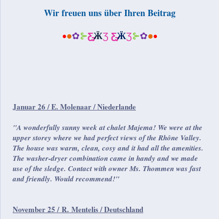
Wir freuen uns über Ihren Beitrag
✿
⊱
Ƹ̵̡
Ӝ
Ʒ
Ƹ̵̡
Ӝ
Ʒ
⊱
✿
•
●
●
•
Januar 26 / E. Molenaar / Niederlande
"A wonderfully sunny week at chalet Majema! We were at the
upper storey where we had perfect views of the Rhône Valley.
The house was warm, clean, cosy and it had all the amenities.
The washer-dryer combination came in handy and we made
use of the sledge. Contact with owner Ms. Thommen was fast
and friendly. Would recommend!"
November 25 / R. Mentelis / Deutschland